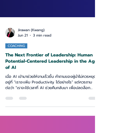
Jirawan (Kwang)
Jun 21
3 min read
COACHING
The Next Frontier of Leadership: Human
Potential-Centered Leadership in the Age
of AI
เมื่อ AI เข้ามาช่วยให้งานเร็วขึ้น คำถามของผู้นำไม่ควรหยุด
อยู่ที่ “เราจะเพิ่ม Productivity ได้อย่างไร” แต่ควรถาม
ต่อว่า “เราจะใช้เวลาที่ AI ช่วยคืนกลับมา เพื่อปลดล็อก
ศักยภาพมนุษย์ได้อย่างไร” บทความนี้ชวนมองการเปลี่ยนผ่าน
จาก Human-Centered Leadership สู่ Human
Potential-Centered Leadership ภาวะผู้นำที่ไม่เพียงดูแล
คน แต่สร้างเงื่อนไขให้คนเติบโต ใช้ศักยภาพ และทำงานร่วม
กับเทคโนโลยีได้อย่างเต็มพลัง