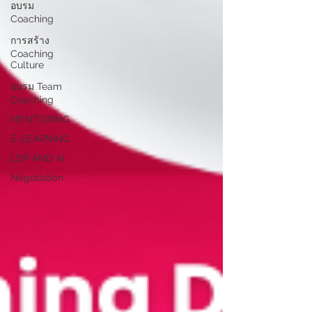
อบรม
Coaching
การสร้าง
Coaching
Culture
อบรม Team
Coaching
MENTORING
E-LEARNING
LDP AND AI
Negotiation