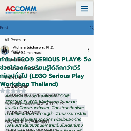
Post
All Posts
Atchara Juicharern, Ph.D.
All Posts
May 9
2 min read
ทำไม LEGO® SERIOUS PLAY® จึง
COACHING
ช่วยให้องค์กรเรียนรู้ได้ลึกกว่าเวิร์
COMMUNICATION
กช็อปทั่วไป (LEGO Serious Play
CULTURE
Workshop Thailand)
LEADERSHIP
Rated NaN out of 5 stars.
LEADERSHIP DEVELOPMENT
AcComm Group ออกแบบ 
LEGO® 
SERIOUS PLAY®
 Workshop โดยผสาน
ENGLISH LANGUAGE ARTICLES
แนวคิด Constructivism, Constructionism 
LEADING CHANGE
ความเชี่ยวชาญด้านภาวะผู้นำ วัฒนธรรมการโค้ช 
และการเปลี่ยนแปลงองค์กร เพื่อช่วยองค์กร
PEOPLE MANAGEMENT
เปลี่ยนประเด็นซับซ้อนให้กลายเป็นโมเดลที่มอง
DIGITAL TRANSFORMATION