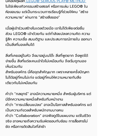
นี่คือเหตุผลที่
 LEGO® SERIOUS PLAY® METHOD 
ไม่ใช่เพียงกิจกรรมสร้างสรรค์ หรือการเล่น LEGO® ใน
ห้องอบรม แต่เป็นกระบวนการเรียนรู้ที่ช่วยให้คน “สร้าง
ความหมาย” ผ่านการ “สร้างสิ่งของ”
เมื่อผู้เข้าร่วมสร้างโมเดลด้วยมือ เขาไม่ได้เพียงต่อชิ้น
ส่วน LEGO® เข้าด้วยกัน แต่กำลังแปลงความคิด ความ
รู้สึก ความเชื่อ สมมติฐาน และประสบการณ์ภายใน ออกมา
เป็นสิ่งที่มองเห็นได้
สิ่งที่เคยอยู่ในหัว จึงมาอยู่บนโต๊ะ สิ่งที่พูดยาก จึงพูดได้
ง่ายขึ้น สิ่งที่แต่ละคนเข้าใจไม่เหมือนกัน จึงเริ่มถูกมอง
เห็นร่วมกัน
สำหรับองค์กร นี่คือจุดสำคัญมาก เพราะหลายครั้งปัญหา
ไม่ได้อยู่ที่คนไม่เก่ง แต่อยู่ที่คนให้ความหมายกับสิ่ง
เดียวกันไม่เหมือนกัน
คำว่า “กลยุทธ์” อาจมีความหมายหนึ่ง สำหรับผู้บริหาร แต่
มีอีกความหมายหนึ่งสำหรับทีมหน้างาน
คำว่า “การเปลี่ยนแปลง” อาจเป็นโอกาสสำหรับองค์กร แต่
เป็นความกังวลสำหรับพนักงานบางคน
คำว่า “Collaboration” อาจฟังดูดีในแผนงาน แต่ในชีวิต
จริง อาจหมายถึงความรับผิดชอบทับซ้อน การสื่อสารไม่
ชัด หรือการตัดสินใจที่ล่าช้า