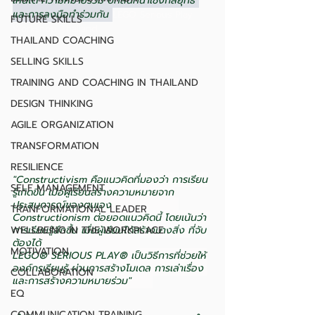
เห็นได้ ความหมายร่วม บทสนทนาเชิงกลยุทธ์ 
และการลงมือทำร่วมกัน 
LEGO Serious Play 
FUTURE SKILLS
Workshop Thailand
THAILAND COACHING
SELLING SKILLS
TRAINING AND COACHING IN THAILAND
DESIGN THINKING
AGILE ORGANIZATION
TRANSFORMATION
RESILIENCE
"Constructivism คือแนวคิดที่มองว่า การเรียน
SELF MANAGEMENT
รู้เกิดขึ้น เมื่อผู้เรียนสร้างความหมายจาก
ประสบการณ์ของตนเอง                   
TRANFORMATIONAL LEADER
Constructionism ต่อยอดแนวคิดนี้ โดยเน้นว่า 
การเรียนรู้ลึกขึ้น เมื่อผู้เรียนได้สร้างบางสิ่ง ที่จับ
WELLBEING IN THE WORKPLACE
ต้องได้                            
MOTIVATION
LEGO® SERIOUS PLAY® เป็นวิธีการที่ช่วยให้
องค์กรเรียนรู้ ผ่านการสร้างโมเดล การเล่าเรื่อง 
COLLABORATION
และการสร้างความหมายร่วม" 
EQ
COMMUNICATION TRAINING