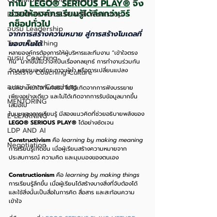
ทำไม 
LEGO® SERIOUS PLAY®
 จึง
ช่วยให้องค์กรเรียนรู้ได้ลึกกว่าเวิร์
LEGO® SERIOUS PLAY® Workshop
กช็อปทั่วไป 
อบรม Leadership
จากการสร้างความหมาย สู่การสร้างโมเดลที่
มองเห็นได้
Team Coaching
หลายองค์กรต้องการให้ผู้บริหารและทีมงาน “เข้าใจตรง
อบรม Coaching
กัน” มากขึ้นไม่ว่าจะเป็นเรื่องกลยุทธ์ การทำงานร่วมกัน 
วัฒนธรรมองค์กร ภาวะผู้นำ หรือการเปลี่ยนแปลง
การสร้าง Coaching Culture
อบรม Team Coaching
แต่ความเข้าใจที่แท้จริง ไม่ได้เกิดจากการฟังบรรยาย
เพียงอย่างเดียว และไม่ได้เกิดจากการรับข้อมูลมากขึ้น
MENTORING
เสมอไป
ในมุมของการเรียนรู้ มีสองแนวคิดที่ช่วยอธิบายพลังของ 
E-LEARNING
LEGO® SERIOUS PLAY®
 ได้อย่างชัดเจน
LDP AND AI
Constructivism
 คือ 
learning by making meaning 
Negotiation
การเรียนรู้เกิดขึ้น เมื่อผู้เรียนสร้างความหมายจาก
ประสบการณ์ ความคิด และมุมมองของตนเอง
Constructionism
 คือ 
learning by making things 
การเรียนรู้ลึกขึ้น เมื่อผู้เรียนได้สร้างบางสิ่งที่จับต้องได้ 
และใช้สิ่งนั้นเป็นสื่อในการคิด สื่อสาร และสะท้อนความ
เข้าใจ