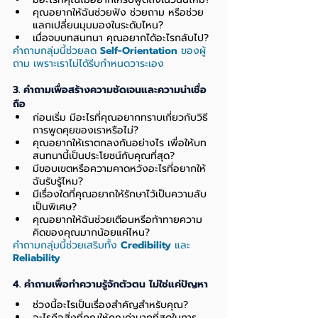
คุณอยากให้ฉันช่วยฟัง ช่วยถาม หรือช่วย
แลกเปลี่ยนมุมมองในระดับไหน?
เมื่อจบบทสนทนา คุณอยากได้อะไรกลับไป?
คำถามกลุ่มนี้ช่วยลด 
Self-Orientation
 ของผู้
ถาม เพราะเราไม่ได้รีบกำหนดวาระเอง
3. คำถามเพื่อสร้างความชัดเจนและความน่าเชื่อ
ถือ
ก่อนเริ่ม มีอะไรที่คุณอยากทราบเกี่ยวกับวิธี
การพูดคุยของเราหรือไม่?
คุณอยากให้เราตกลงกันอย่างไร เพื่อให้บท
สนทนานี้เป็นประโยชน์กับคุณที่สุด?
มีขอบเขตหรือความคาดหวังอะไรที่อยากให้
ฉันรับรู้ไหม?
มีเรื่องใดที่คุณอยากให้รักษาไว้เป็นความลับ
เป็นพิเศษ?
คุณอยากให้ฉันช่วยเตือนหรือท้าทายความ
คิดของคุณมากน้อยแค่ไหน?
คำถามกลุ่มนี้ช่วยเสริมทั้ง 
Credibility
 และ 
Reliability
4. คำถามเพื่อทำความรู้จักตัวตน ไม่ใช่แค่ปัญหา
ช่วงนี้อะไรเป็นเรื่องสำคัญสำหรับคุณ?
อะไรคือสิ่งที่คุณให้คุณค่ามากที่สุดในการ