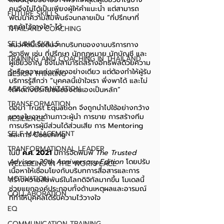
คนจึงไม่ได้เป็นเพียงผู้ให้คำแนะนำ แต่สามารถ
FUTURE SKILLS
พัฒนาความสัมพันธ์จนกลายเป็น “ที่ปรึกษาที่
ลูกค้าไว้วางใจ” ได้
THAILAND COACHING
SELLING SKILLS
แนวคิดนี้เริ่มต้นจากบริบทของงานบริการทาง
วิชาชีพ เช่น ที่ปรึกษา นักกฎหมาย นักบัญชี และ
TRAINING AND COACHING IN THAILAND
ผู้เชี่ยวชาญ ซึ่งไม่สามารถสร้างอิทธิพลด้วยความ
รู้หรือความเก่งเพียงอย่างเดียว แต่ต้องทำให้ผู้รับ
DESIGN THINKING
บริการรู้สึกว่า “บุคคลนี้เข้าใจเรา พึ่งพาได้ และไม่
AGILE ORGANIZATION
ได้คิดถึงประโยชน์ของตนเองเป็นหลัก” 
TRANSFORMATION
ต่อมา Trust Equation จึงถูกนำไปใช้อย่างกว้าง
ขวางในงานด้านภาวะผู้นำ การขาย การสร้างทีม 
RESILIENCE
การบริหารผู้มีส่วนได้ส่วนเสีย การ Mentoring 
SELF MANAGEMENT
และการ Coaching
TRANFORMATIONAL LEADER
ในปี 
ค.ศ. 2021
 มีการจัดพิมพ์ 
The Trusted 
Advisor: 20th Anniversary Edition
 โดยปรับ
WELLBEING IN THE WORKPLACE
เนื้อหาให้เชื่อมโยงกับบริบทการสื่อสารและการ
MOTIVATION
สร้างความสัมพันธ์ในโลกดิจิทัลมากขึ้น โมเดลนี้
ช่วยแยกองค์ประกอบทั้งด้านเหตุผลและอารมณ์ 
COLLABORATION
ที่ทำให้บุคคลได้รับความไว้วางใจ
EQ
COMMUNICATION TRAINING