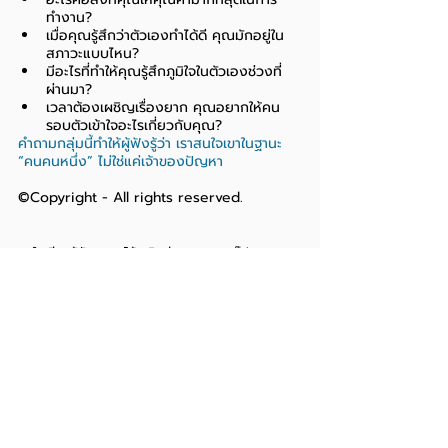
ทำงาน?
เมื่อคุณรู้สึกว่าตัวเองทำได้ดี คุณมักอยู่ใน
สภาวะแบบไหน?
มีอะไรที่ทำให้คุณรู้สึกภูมิใจในตัวเองช่วงที่
ผ่านมา?
เวลาต้องเผชิญเรื่องยาก คุณอยากให้คน
รอบตัวเข้าใจอะไรเกี่ยวกับคุณ?
คำถามกลุ่มนี้ทำให้ผู้ฟังรู้ว่า เราสนใจเขาในฐานะ 
“คนคนหนึ่ง” ไม่ใช่แค่เจ้าของปัญหา
©Copyright - All rights reserved.
สมการแห่งความไว้วางใจ: How Coaches and 
Leaders Build Trust
สนในเรียนรู้ทักษะการโค้ช ติดต่อ แอคคอมกรุ๊ป - 
Contact us
Recent Posts
See All