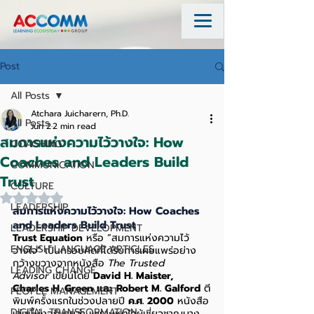
Post
All Posts
Atchara Juicharern, Ph.D.
All Posts
Jun 2
2 min read
สมการแห่งความไว้วางใจ: How
COACHING
Coaches and Leaders Build
COMMUNICATION
Trust
CULTURE
Rated NaN out of 5 stars.
LEADERSHIP
สมการแห่งความไว้วางใจ: How Coaches 
and Leaders Build Trust
LEADERSHIP DEVELOPMENT
Trust Equation
 หรือ “สมการแห่งความไว้
ENGLISH LANGUAGE ARTICLES
วางใจ” เป็นกรอบคิดที่ได้รับการเผยแพร่อย่าง
กว้างขวางจากหนังสือ 
The Trusted 
LEADING CHANGE
Advisor
 เขียนโดย 
David H. Maister, 
Charles H. Green และ Robert M. Galford
 ตี
PEOPLE MANAGEMENT
พิมพ์ครั้งแรกในช่วงปลายปี 
ค.ศ. 2000
 หนังสือ
DIGITAL TRANSFORMATION
เล่มนี้มุ่งอธิบายว่า เพราะเหตุใดผู้เชี่ยวชาญบาง