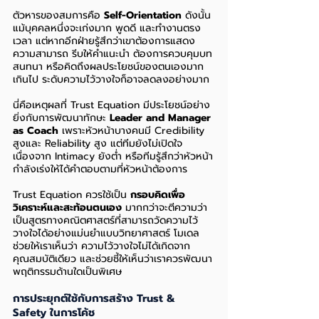
ตัวหารของสมการคือ 
Self-Orientation
 ดังนั้น 
แม้บุคคลหนึ่งจะเก่งมาก พูดดี และทำงานตรง
เวลา แต่หากอีกฝ่ายรู้สึกว่าเขาต้องการแสดง
ความสามารถ รีบให้คำแนะนำ ต้องการควบคุมบท
สนทนา หรือคิดถึงผลประโยชน์ของตนเองมาก
เกินไป ระดับความไว้วางใจก็อาจลดลงอย่างมาก
นี่คือเหตุผลที่ Trust Equation มีประโยชน์อย่าง
ยิ่งกับการพัฒนาทักษะ 
Leader and Manager 
as Coach
 เพราะหัวหน้าบางคนมี Credibility 
สูงและ Reliability สูง แต่ทีมยังไม่เปิดใจ 
เนื่องจาก Intimacy ยังต่ำ หรือทีมรู้สึกว่าหัวหน้า
กำลังเร่งให้ได้คำตอบตามที่หัวหน้าต้องการ
Trust Equation ควรใช้เป็น 
กรอบคิดเพื่อ
วิเคราะห์และสะท้อนตนเอง
 มากกว่าจะตีความว่า
เป็นสูตรทางคณิตศาสตร์ที่สามารถวัดความไว้
วางใจได้อย่างแม่นยำแบบวิทยาศาสตร์ โมเดล
ช่วยให้เราเห็นว่า ความไว้วางใจไม่ได้เกิดจาก
คุณสมบัติเดียว และช่วยชี้ให้เห็นว่าเราควรพัฒนา
พฤติกรรมด้านใดเป็นพิเศษ
การประยุกต์ใช้กับการสร้าง Trust & 
Safety ในการโค้ช