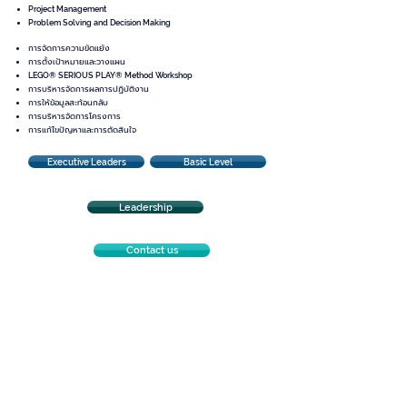
Project Management
Problem Solving and Decision Making
การจัดการความขัดแย้ง
การตั้งเป้าหมายและวางแผน
LEGO® SERIOUS PLAY® Method Workshop
การบริหารจัดการผลการปฏิบัติงาน
การให้ข้อมูลสะท้อนกลับ
การบริหารจัดการโครงการ
การแก้ไขปัญหาและ
การตัดสินใจ
Executive Leaders
Basic Level
Leadership
Contact us
#อบรมภาวะผู้นำ
#อบรม Leadership
#Leadership Development