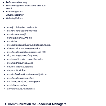
Performance Coaching
Stress Management with
LEGO® SERIOUS
PLAY®
Team Navigation™
Virtual Leadership™
Wellbeing Matters
ภาวะผู้นำ Adaptive Leadership
การสร้างความปลอดภัยทางจิตใจ
การโค้ชตนเองและผู้อื่น
ทบทวนและฝึกทักษะการโค้ช
การโค้ชทีม
การโค้ชตนเองและผู้อื่นเพื่อประสิทธิผลและสุขภาวะ
ค่านิยมองค์กร และวัฒนธรรมองค์กร
การบริหารจัดการวุฒิภาวะทางอารมณ์ (EQ)
พื้นฐานสำคัญของการเป็นผู้จัดการ
การนำและบริหารจัดการการเปลี่ยนแปลง
การนำและโค้ชทีมจากระยะไกล
ทักษะการโค้ชสำหรับผู้จัดการ
ทักษะการเป็นพี่เลี้ยง
การโค้ชเพื่อสร้างเพิ่มระดับผลการปฏิบัติงาน
การบริหารจัดการความเครียด
การนำทีมด้วยเครื่องมือ Navigation
การนำทีมจากระยะไกล
สุขภาวะสำหรับผู้นำและผู้จัดการ
2. Communication for Leaders & Managers