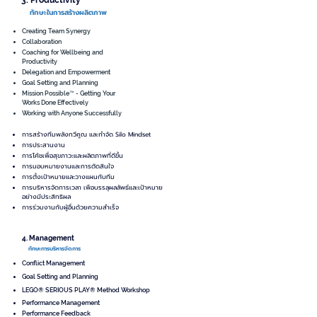
3. Productivity
ทักษะในการสร้างผลิตภาพ
Creating Team Synergy
Collaboration
Coaching for Wellbeing and
Productivity
Delegation and Empowerment
Goal Setting and Planning
Mission Possible™ - Getting Your
Works Done Effectively
Working with Anyone Successfully
การสร้างทีมพลังทวีคูณ และกำจัด Silo Mindset
การประสานงาน
การโค้ชเพื่อสุขภาวะและผลิตภาพที่ดีขึ้น
การมอบหมายงานและการตัดสินใจ
การตั้งเป้าหมายและวางแผนกับทีม
การบริหารจัดการเวลา เพือบรรลุผลลัพธ์และเป้าหมาย
อย่างมีประสิทธิผล
การร่วมงานกับผู้อื่นด้วยความสำเร็จ
4. Management
ทักษะการบริหารจัดการ
Conflict Management
Goal Setting and Planning
LEGO® SERIOUS PLAY® Method Workshop
Performance Management
Performance Feedback