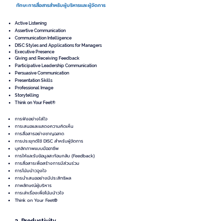
ทักษะการสื่อสารสำหรับผู้บริหารและผู้จัดการ
Active Listening
Assertive Communication
Communication Intelligence
DISC Styles and Applications for Managers
Executive Presence
Giving and Receiving Feedback
Participative Leadership
Communication
Persuasive Communication
Presentation Skills
Professional Image
Storytelling
Think on Your Feet®
การฟังอย่างใส่ใจ
การเสนอและแสดงความคิดเห็น
การสื่อสารอย่างชาญฉลาด
การประยุกต์ใช้ DISC สำหรับผู้จัดการ
บุคลิกภาพแบบมืออาชีพ
การให้และรับข้อมูลสะท้อนกลับ (Feedback)
การสื่อสารเพื่อสร้างการมีส่วนร่วม
การโน้มน้าวจูงใจ
การนำเสนออย่างมีประสิทธิผล
ภาพลักษณ์ผู้บริหาร
การเล่าเรื่องเพื่อโน้มน้าวใจ
Think on Your Feet®