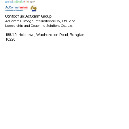
Contact us: AcComm Group
AcComm & Image International Co., Ltd. and
Leadership and Coaching Solutions Co., Ltd.
188/49, Habitown, Wacharapon Road, Bangkok
10220
Tel.
(66) 2197 4588-9
,
(66) 89 924 5985
Fax.
(66) 2197 4590
Email:
info@aclc-asia.com
www.aclc-asia.com
(Our previous website was
www.spg-asia.com
)
Play-Based Learning for Organizations