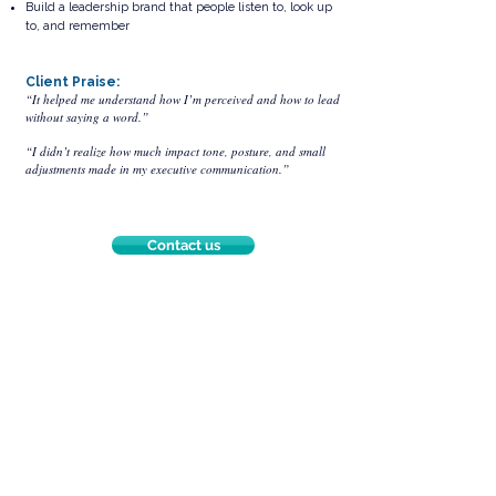
Build a leadership brand that people listen to, look up
to, and remember
Client Praise:
“It helped me understand how I’m perceived and how to lead
without saying a word.”
“I didn’t realize how much impact tone, posture, and small
adjustments made in my executive communication.”
Contact us
Contact us: AcComm Group
AcComm & Image International Co., Ltd. and
Leadership and Coaching Solutions Co., Ltd.
188/49, Habitown, Wacharapon Road, Bangkok