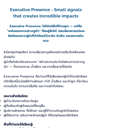
Executive Presence - Small signals
that creates incredible impacts
Executive Presence: ไม่ใช่แค่สิ่งที่ท่านพูด — แต่คือ
“พลังของการปรากฏตัว” ที่คนรู้สึกได้ ปลดล็อกศาสตร์และ
ศิลป์ของภาวะผู้นำที่ทำให้คนไว้วางใจ รับฟัง และอยากเดิน
ตาม
ในโลกธุรกิจยุคใหม่ ความเชี่ยวชาญเพียงอย่างเดียวไม่เพียงพอ
อีกต่อไป
ผู้นำที่แท้จริงต้องสามารถ "สร้างความประทับใจผ่านการปรากฏ
ตัว" — ทั้งภาษากาย น้ำเสียง และการสื่อสารที่มีพลัง
Executive Presence คือภาษาที่ไร้เสียงของผู้นำที่ทรงอิทธิพล
เวิร์กช็อปนี้จะช่วยให้ท่านพัฒนา ท่าที น้ำเสียง และคำพูด ที่สะท้อน
ความมั่นใจ ความน่าเชื่อถือ และการเข้าถึงใจคน
เหมาะสำหรับใคร:
ผู้นำระดับกลางถึงระดับสูง
ผู้ที่เตรียมตัวสู่ตำแหน่งที่ใหญ่ขึ้น
ผู้บริหารฝ่ายขาย ที่ปรึกษา และผู้ที่ทำงานกับลูกค้าโดยตรง
ผู้ที่ต้องการ เสริมภาพลักษณ์ผู้นำ ให้โดดเด่นและมีอิทธิพล
สิ่งที่ท่านจะได้เรียนรู้: