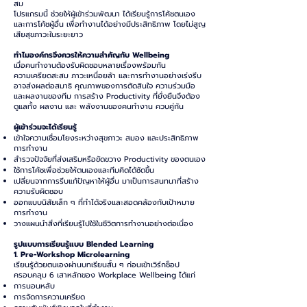
สม
โปรแกรมนี้ ช่วยให้ผู้เข้าร่วมพัฒนา ได้เรียนรู้การโค้ชตนเอง
และการโค้ชผู้อื่น เพื่อทำงานได้อย่างมีประสิทธิภาพ โดยไม่สูญ
เสียสุขภาวะในระยะยาว
ทำไมองค์กรจึงควรให้ความสำคัญกับ Wellbeing
เมื่อคนทำงานต้องรับผิดชอบหลายเรื่องพร้อมกัน
ความเครียดสะสม ภาวะเหนื่อยล้า และการทำงานอย่างเร่งรีบ
อาจส่งผลต่อสมาธิ คุณภาพของการตัดสินใจ ความร่วมมือ
และผลงานของทีม
การสร้าง Productivity ที่ยั่งยืนจึงต้อง
ดูแลทั้ง ผลงาน และ พลังงานของคนทำงาน ควบคู่กัน
ผู้เข้าร่วมจะได้เรียนรู้
เข้าใจความเชื่อมโยงระหว่างสุขภาวะ สมอง และประสิทธิภาพ
การทำงาน
สำรวจปัจจัยที่ส่งเสริมหรือขัดขวาง Productivity ของตนเอง
ใช้การโค้ชเพื่อช่วยให้ตนเองและทีมคิดได้ชัดขึ้น
เปลี่ยนจากการรีบแก้ปัญหาให้ผู้อื่น มาเป็นการสนทนาที่สร้าง
ความรับผิดชอบ
ออกแบบนิสัยเล็ก ๆ ที่ทำได้จริงและสอดคล้องกับเป้าหมาย
การทำงาน
วางแผนนำสิ่งที่เรียนรู้ไปใช้ในชีวิตการทำงานอย่างต่อเนื่อง
รูปแบบการเรียนรู้แบบ Blended Learning
1. Pre-Workshop Microlearning
เรียนรู้ด้วยตนเองผ่านบทเรียนสั้น ๆ ก่อนเข้าเวิร์กช็อป
ครอบคลุม 6 เสาหลักของ Workplace Wellbeing ได้แก่
การนอนหลับ
การจัดการความเครียด