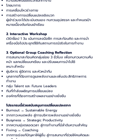
ความสัมพันธ์เชิงบวกในที่ทำงาน
โภชนาการ
การเคลื่อนไหวร่างกาย
การสร้างการเปลี่ยนแปลงเชิงบวก
ผู้เข้าร่วมจะได้ประเมินตนเอง ทบทวนอุปสรรค และกำหนดเป้า
หมายเบื้องต้นก่อนเข้าเรียน
2. Interactive Workshop
เวิร์กช็อป 1 วัน เน้นการลงมือฝึก การสะท้อนคิด และการนำ
เครื่องมือไปประยุกต์ใช้กับสถานการณ์จริงในการทำงาน
3. Optional Group Coaching Reflection
การสนทนาสะท้อนคิดกลุ่มย่อย 3 ชั่วโมง เพื่อทบทวนความคืบ
หน้า แลกเปลี่ยนบทเรียน และปรับแผนการนำไปใช้
เหมาะสำหรับ
ผู้บริหาร ผู้จัดการ และหัวหน้าทีม
บุคลากรที่ต้องการดูแลพลังงานและเพิ่มประสิทธิภาพการ
ทำงาน
กลุ่ม Talent และ Future Leaders
ทีมที่กำลังเผชิญการเปลี่ยนแปลง
องค์กรที่ต้องการสร้างผลงานอย่างยั่งยืน
โปรแกรมนี้ช่วยสนับสนุนการเปลี่ยนแปลงจาก
Burnout → Sustainable Energy
จากภาวะหมดพลัง สู่การบริหารพลังงานอย่างยั่งยืน
Busyness → Strategic Productivity
จากความยุ่งตลอดเวลา สู่การทำงานที่มีลำดับความสำคัญ
Fixing → Coaching
จากการเร่งแก้ปัญหาให้ผู้อื่น สู่การสนทนาที่ช่วยให้คนคิดและ