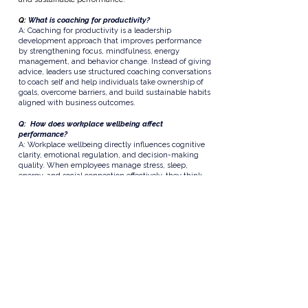
Q:
What is coaching for productivity?
A: Coaching for productivity is a leadership
development approach that improves performance
by strengthening focus, mindfulness, energy
management, and behavior change. Instead of giving
advice, leaders use structured coaching conversations
to coach self and help individuals take ownership of
goals, overcome barriers, and build sustainable habits
aligned with business outcomes.
Q: How does workplace wellbeing affect
performance?
A: Workplace wellbeing directly influences cognitive
clarity, emotional regulation, and decision-making
quality. When employees manage stress, sleep,
energy, and social connection effectively, they think
more clearly, collaborate better, and sustain higher
productivity. Poor wellbeing often leads to burnout,
reduced engagement, and lower performance
consistency.
Q: How is coaching different from mentoring?
A: Coaching focuses on facilitating thinking and
ownership through powerful questions and
structured conversations. Mentoring typically involves
sharing advice, experience, and guidance based on
the mentor’s expertise. Coaching develops self-
awareness and accountability, while mentoring