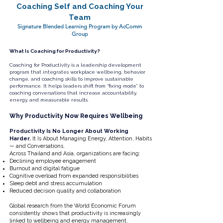
Coaching Self and Coaching Your
Team
Signature Blended Learning Program by AcComm
Group
What Is Coaching for Productivity?
Coaching for Productivity is a leadership development
program that integrates workplace wellbeing, behavior
change, and coaching skills to improve sustainable
performance. It helps leaders shift from “fixing mode” to
coaching conversations that increase accountability,
energy, and measurable results.
Why Productivity Now Requires Wellbeing
Productivity Is No Longer About Working
Harder.
It Is About Managing Energy, Attention, Habits
— and Conversations.
Across Thailand and Asia, organizations are facing:
Declining employee engagement
Burnout and digital fatigue
Cognitive overload from expanded responsibilities
Sleep debt and stress accumulation
Reduced decision quality and collaboration
Global research from the World Economic Forum
consistently shows that productivity is increasingly
linked to wellbeing and energy management.