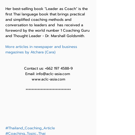
Her best-selling book "Leader as Coach" is the 
first Thai language book that brings practical 
and simplified coaching methods and 
conversation to leaders and  has received a 
foreword by the world number 1 Coaching Guru 
and Thought Leader - Dr. Marshall Goldsmith.
More articles in newspaper and business 
magazines by Atchara (Cara)
Contact us: +662 197 4588-9
Email: info@aclc-asia.com 
www.aclc-asia.com
******************************
#Thailand_Coaching_Article
#Coaching_Topic_Thai