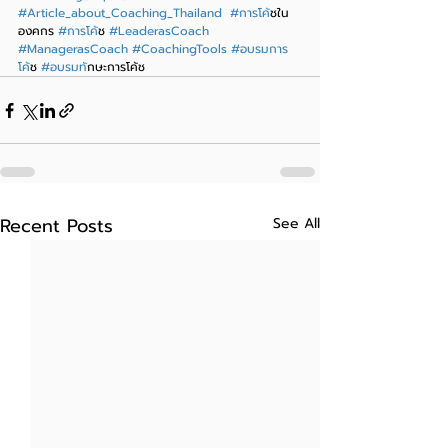
#Article_about_Coaching_Thailand
#การโค
้ชใน
องคกร 
#การโค
้ช 
#LeaderasCoach
#ManagerasCoach
#CoachingTools
#อบรมการ
โค
้ช 
#อบรมท
ักษะการโค้ช
Recent Posts
See All