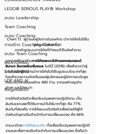
LEGO® SERIOUS PLAY® Workshop
อบรม Leadership
Team Coaching
อบรม Coaching
Chart 1.1.  ผู้นำและผู้จัดการในองค์กร นำการโค้ชไปใช้ใน
การสร้าง Coaching Culture
รูปแบบใดมากที่สุด 
จากห้ารูปแบบการโค้ชที่กำหนดไว้ในข้อคำถาม
อบรม Team Coaching
จากการศึกษาด้าน
การโค้ชของบริษัทแอคคอมแอนด์
MENTORING
อิมเมจ อินเตอร์เนชั่นแนล
 ในปีนี้ (2018) เพื่อสำรวจว่าผู้
E-LEARNING
บริหารและผู้จัดการนำการโค้ชไปใช้ในรูปแบบใดมากที่สุด  
โดยสำรวจความคิดเห็นของผู้บริหารและผู้จัดการระดับสูง
LDP AND AI
ถึงระดับกลางในองค์กร 480 ท่าน จากองค์กรธุรกิจ
ต่างๆ และได้พบว่า
Negotiation
การโค้ชตัวต่อตัวเพื่อปรับปรุงผลการปฏิบัติงาน เป็น
อันดับแรกเลยที่ได้รับการนำไปใช้มากที่สุด คือ 77%   
อันดับที่สองคือ การโค้ชแบบตัวต่อตัวเพื่อช่วยให้ผู้ใต้
บังคับบัญชาปรับตัวเข้ากับการเปลี่ยนแปลง คือ 66%  
ตามมาด้วย
การโค้ชแบบทีม
 ทั้งเพื่อปรับปรุงผลการปฏิบัติ
งานและเพื่อการปรับตัวเข้ากับการเปลี่ยนแปลง ซึ่งถือว่า