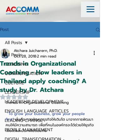
Post
All Posts
Atchara Juicharern, Ph.D.
All Posts
Oct 28, 2018
2 min read
Trends in Organizational
COACHING
Coaching - How leaders in
COMMUNICATION
Thailand apply coaching? A
CULTURE
study by Dr. Atchara
LEADERSHIP
Rated NaN out of 5 stars.
LEADERSHIP DEVELOPMENT
Trends in Organizational Coaching
ENGLISH LANGUAGE ARTICLES
“To grow your business, grow your people 
first”
 นั่นคือ การพัฒนาธุรกิจให้เติบโต มาจากการพัฒนา
LEADING CHANGE
คนให้มีความสามารถ เพื่อที่คนในองค์กรจะได้ช่วยให้ธุรกิจ
PEOPLE MANAGEMENT
เติบโตและมั่นคงไปด้วยกัน
DIGITAL TRANSFORMATION