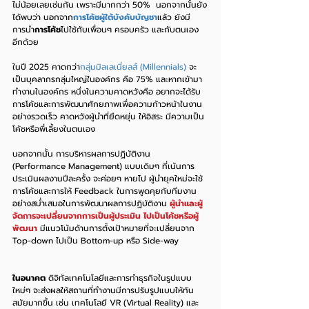
ไม่น้อยเลยเช่นกัน เพราะมีมากกว่า 50%  นอกจากนั้นยัง
ได้พบว่า นอกจาก
การโค้ชผู้ใต้บังคับบัญชา
แล้ว ยังมี
การนำ
การโค้ช
ไปใช้กับเพื่อนๆ ครอบครัว และกับตนเอง 
อีกด้วย
ในปี 2025 คาดกว่า
กลุ่มมิลเลเนี่ยลส์ (Millennials)
 จะ
เป็นบุคลากรกลุ่มใหญ่ในองค์กร คือ 75% และหากเข้ามา
ทำงานในองค์กร หนึ่งในความคาดหวังคือ อยากจะได้รับ
การโค้ชและการพัฒนาศักยภาพเพื่อความก้าวหน้าในงาน
อย่างรวดเร็ว คาดหวังผู้นำที่ยืดหยุ่น ให้อิสระ มีความเป็น
โค้ชหรือพี่เลี้ยงในตนเอง
นอกจากนั้น การบริหารผลการปฏิบัติงาน 
(Performance Management) แบบเดิมๆ ที่เน้นการ
ประเมินผลงานปีละครั้ง จะค่อยๆ หายไป ผู้นำยุคใหม่จะใช้
การโค้ชและการให้ Feedback ในการพูดคุยกับทีมงาน
อย่างสม่ำเสมอในการพัฒนาผลการปฏิบัติงาน 
ผู้นำและผู้
จัดการจะเปลี่ยนจากการเป็นผู้ประเมิน ไปเป็นโค้ชหรือผู้
พัฒนา
 มีแนวโน้มด้านการตั้งเป้าหมายที่จะเปลี่ยนจาก 
Top-down ไปเป็น Bottom-up หรือ Side-way 
ในอนาคต
 ดิจิทัลเทคโนโลยีและการทำธุรกิจในรูปแบบ
ใหม่ๆ จะส่งผลให้สถานที่ทำงานมีการปรับรูปแบบให้ทัน
สมัยมากขึ้น เช่น เทคโนโลยี VR (Virtual Reality) และ 