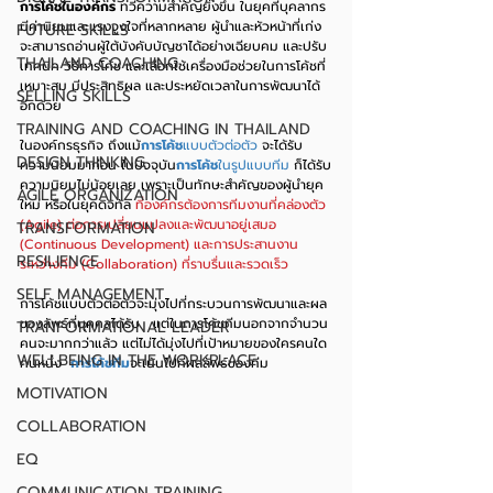
การโค้ชในองค์กร
 ทวีความสำคัญยิ่งขึ้น ในยุคที่บุคลากร
มีค่านิยมและแรงจูงใจที่หลากหลาย ผู้นำและหัวหน้าที่เก่ง
FUTURE SKILLS
จะสามารถอ่านผู้ใต้บังคับบัญชาได้อย่างเฉียบคม และปรับ
THAILAND COACHING
เทคนิค วิธีการโค้ช และเลือกใช้เครื่องมือช่วยในการโค้ชที่
เหมาะสม มีประสิทธิผล และประหยัดเวลาในการพัฒนาได้
SELLING SKILLS
อีกด้วย
TRAINING AND COACHING IN THAILAND
ในองค์กรธุรกิจ ถึงแม้
การโค้ช
แบบตัวต่อตัว
 จะได้รับ
DESIGN THINKING
ความนิยมมาก่อน ในปัจจุบัน
การโค้ช
ในรูปแบบทีม
 ก็ได้รับ
ความนิยมไม่น้อยเลย เพราะเป็นทักษะสำคัญของผู้นำยุค
AGILE ORGANIZATION
ใหม่ หรือในยุคดิจิทัล 
ที่องค์กรต้องการทีมงานที่คล่องตัว 
(Agile) ต่อการเปลี่ยนแปลงและพัฒนาอยู่เสมอ 
TRANSFORMATION
(Continuous Development) และการประสานงาน
RESILIENCE
ระหว่างทีม (Collaboration) ที่ราบรื่นและรวดเร็ว 
SELF MANAGEMENT
การโค้ชแบบตัวต่อตัวจะมุ่งไปที่กระบวนการพัฒนาและผล
ของลัพธ์ที่บุคคลได้รับ   แต่ในการโค้ชทีมนอกจากจำนวน
TRANFORMATIONAL LEADER
คนจะมากกว่าแล้ว แต่ไม่ได้มุ่งไปที่เป้าหมายของใครคนใด
WELLBEING IN THE WORKPLACE
คนหนึ่ง  
การโค้ชทีม
จะเน้นไปที่ผลลัพธ์ของทีม
MOTIVATION
COLLABORATION
EQ
COMMUNICATION TRAINING