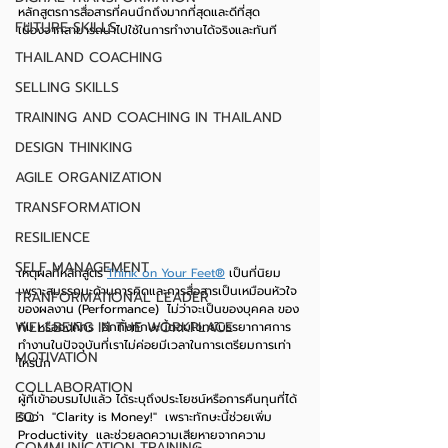
หลักสูตรการสื่อสารที่คนนึกถึงมากที่สุดและดีที่สุด 
FUTURE SKILLS
เนื่องจากสามารถนำไปใช้ในการทำงานได้จริงและทันที
THAILAND COACHING
SELLING SKILLS
TRAINING AND COACHING IN THAILAND
DESIGN THINKING
AGILE ORGANIZATION
TRANSFORMATION
RESILIENCE
SELF MANAGEMENT
เหตุผลที่หลักสูตร 
Think on Your Feet®
 เป็นที่นิยม 
เพราะสมรรถนะด้านการคิดและการสื่อสารเป็นเหมือนหัวใจ
TRANFORMATIONAL LEADER
ของผลงาน (Performance)  ไม่ว่าจะเป็นของบุคคล ของ
WELLBEING IN THE WORKPLACE
ทีม หรือองค์กร  อีกทั้งทักษะนี้ตอบโจทย์บรรยากาศการ
ทำงานในปัจจุบันที่เราไม่ค่อยมีเวลาในการเตรียมการเท่า
MOTIVATION
ไหร่นัก  
COLLABORATION
ผู้ที่เข้าอบรมไปแล้ว ได้ระบุถึงประโยชน์หรือการคืนทุนที่ได้
EQ
รับว่า  "Clarity is Money!"  เพราะทักษะนี้ช่วยเพิ่ม 
Productivity  และช่วยลดความเสียหายจากความ
COMMUNICATION TRAINING