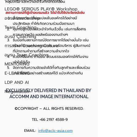
คลุมเครือ และความเข้าใจที่คลาดเคลื่อน 
LEGO® SERIOUS PLAY® Workshop
สถานการณ์ที่ผู้เข้าอบรมแล้ว ได้นำไปใช้ประโยชน์เช่น
อบรม Leadership
สื่อสารการเปลี่ยนแปลงในองค์กรได้อย่างมี
ประสิทธิผล ทำให้เกิดความร่วมมือตามมา  
Team Coaching
คุยกับลูกน้องแล้วเข้าใจกันเร็วขึ้น เช่นการสื่อสาร
ความคาดหวัง ผลลัพธ์ของงานต่างๆ   
อบรม Coaching
รับมือกับสถานการณ์จัดการยากได้อย่างมั่นใจ เช่น 
การสร้าง Coaching Culture
ตอบคำถามคณะกรรมการ บอร์ดบริหาร ผู้สัมภาษณ์ 
ที่มักถามคำถามที่สร้างความลำบากใจ  
อบรม Team Coaching
ช่วยให้สื่อสาร ค่านิยม วัฒนธรรมองค์กรให้ทีมงาน
เข้าใจได้เร็ว  
MENTORING
จัดการกับความขัดแย้งได้ทั้งกับลูกค้าและเพื่อนร่วม
E-LEARNING
งาน สื่อสารอย่างสร้างสรรค์ได้ แม้จะคิดต่างกัน   
LDP AND AI
EXCLUSIVELY DELIVERED IN THAILAND BY 
Negotiation
ACCOMM AND IMAGE INTERNATIONAL
©COPYRIGHT – ALL RIGHTS RESERVED.
 TEL +66 2197 4588-9
EMAIL:  
info@aclc-asia.com