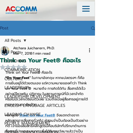
Post
All Posts
Atchara Juicharern, Ph.D.
All Posts
Mar 7, 2018
1 min read
Think on Your Feet® คืออะไร
COACHING
Rated NaN out of 5 stars.
COMMUNICATION
Think on Your Feet® คืออะไร
"On Your Feet"
 ในภาษาอังกฤษ หากแปลตรงๆ ก็คือ
CULTURE
การยืนอยู่ได้ด้วยตนเอง แต่ความหมายของคำว่า Think 
LEADERSHIP
on Your Feet ®  หมายถึง การคิดได้ทัน สื่อสารได้เร็ว 
อย่างมีไหวพริบ ปฏิภาณ ในสถานการณ์ที่มีเวลาจำกัด 
LEADERSHIP DEVELOPMENT
หรือไม่มีเวลาเตรียมตัวเลย รวมถึงเมื่อผู้สื่อสารอยู่ภายใต้
ภาวะความกดดันด้วย
ENGLISH LANGUAGE ARTICLES
LEADING CHANGE
หลักสูตร 
Think on Your Feet®
 จึงแตกต่างจาก
หลักสูตรการสื่อสารทั่วๆไป ผู้สอนจำเป็นต้องเป็นตัวอย่าง
PEOPLE MANAGEMENT
ที่ดี เจ้าของลิขสิทธิ์หลักสูตรนี้คือบริษัทที่ปรึกษาด้านการ
สื่อสารที่ประเทศแคนาดา ซึ่งได้รับรางวัลมาแล้วว่าเป็น
DIGITAL TRANSFORMATION