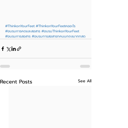
#ThinkonYourFeet
#ThinkonYourFeetคออะไร
#อบรมการคดและสอสาร
#อบรมThinkonYourFeet
#อบรมการสอสาร
#อบรมการสอสารทคนนกถงมากทสด
Recent Posts
See All