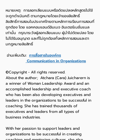
หมายเหตุ:  การลอกเลียนแบบหรือดัดแปลงหลักสูตรไปใช้ 
จะถูกดำเนินคดี ตามกฎหมายโดยเจ้าของลิขสิทธิ์
ลิขสิทธิ์การสอนในประเทศไทยตามหลักการเรียนการสอนที่
ถูกต้อง โดย แอคคอมแอนด์อิมเมจ อินเตอร์เนชั่นแนล 
เท่านั้น  กรุณาระวังผู้ลอกเลียนแบบ ผู้นำไปดัดแปลง โดย
ไม่ได้รับอนุญาต และที่ไม่ถูกต้องทั้งหลักการสอนและตา
มกฏหมายลิขสิทธิ์ 
 อ่านเพิ่มเติม:  
การสื่อสารในองค์กร
 Communication in Organizations
©Copyright - All rights reserved.
About the author;  Atchara (Cara) Juicharern is 
a winner of Woman Leadership Award and an 
accomplished leadership and executive coach 
who has been also developing executives and 
leaders in the organizations to be successful in 
coaching. She has trained thousands of 
executives and leaders from all types of 
business industries.
With her passion to support leaders and 
organizations to be successful in creating 
coaching and mentoring cultures, she also 