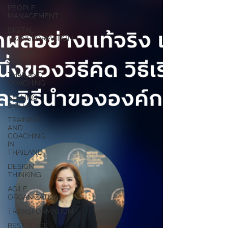
PEOPLE
MANAGEMENT
DIGITAL
TRANSFORMATION
FUTURE
SKILLS
THAILAND
COACHING
SELLING
SKILLS
TRAINING
AND
COACHING
IN
THAILAND
DESIGN
THINKING
AGILE
ORGANIZATION
TRANSFORMATION
RESILIENCE