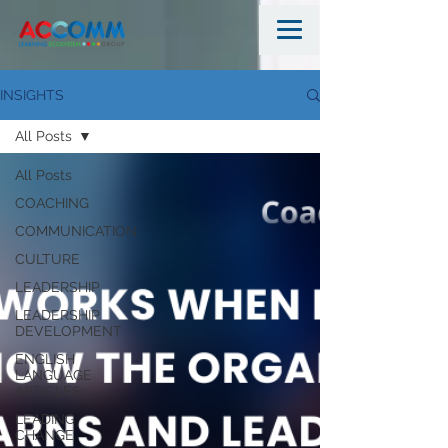
INSIGHTS
All Posts
All Posts
COACHING
COMMUNICATION
CULTURE
LEADERSHIP
LEADERSHIP
DEVELOPMENT
ENGLISH
LANGUAGE
ARTICLES
LEADING
CHANGE