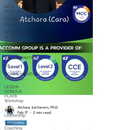
SELF
MANAGEMENT
TRANFORMATIONAL
LEADER
WELLBEING
IN THE
WORKPLACE
MOTIVATION
COLLABORATION
EQ
COMMUNICATION
TRAINING
LEGO®
SERIOUS
PLAY®
Workshop
อบรม
Atchara Juicharern, Ph.D.
Leadership
Feb 17
2 min read
Team
Coaching