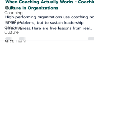
COACHING
อบรม
When Coaching Actually Works - Coaching
Coaching
Culture in Organizations
การสร้าง
High-performing organizations use coaching not
Coaching
to fix problems, but to sustain leadership
Culture
effectiveness. Here are five lessons from real
อบรม Team
coaching transformation work across Thailand and
Coaching
Asia.องค์กรที่มีผลงานดีอย่างต่อเนื่อง ใช้การโค้ชเพื่อรักษา
ความสำเร็จระยะยาว บทความนี้สรุปบทเรียนจากกรณีศึกษา
MENTORING
การสร้างวัฒนธรรมการโค้ชและการพัฒนาภาวะผู้นำใน
E-
ประเทศไทยและเอเชีย
LEARNING
Contact us: AcComm Group
LDP AND AI
AcComm & Image International Co., Ltd. and
Leadership and Coaching Solutions Co., Ltd.
Negotiation
188/49, Habitown, Wacharapon Road, Bangkok
10220
Tel.
(66) 2197 4588-9
,
(66) 89 924 5985
Fax.
(66) 2197 4590
Email:
info@aclc-asia.com
www.aclc-asia.com
(Our previous website was
www.spg-asia.com
)