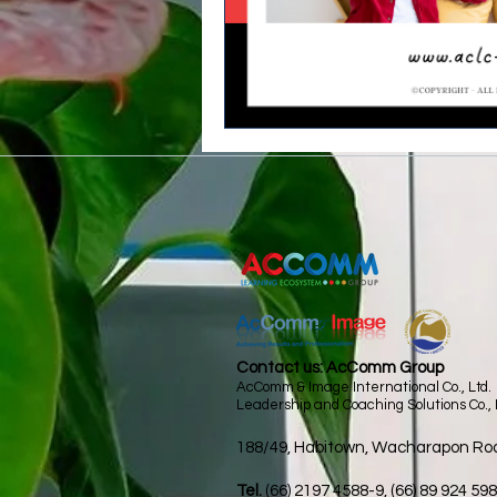
LEGO® SERIOUS PLAY® Worksh
อบรม Team Coaching
Contact us: AcComm Group
AcComm & Image International Co., Ltd.
Leadership and Coaching Solutions Co., 
188/49, Habitown, Wacharapon Ro
Tel.
(66) 2197 4588-9, (66) 89 924 59