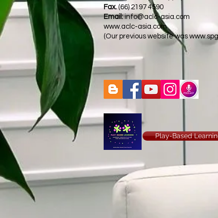
Fax.
(66) 2197 4590
Email:
info@aclc-asia.com
www.aclc-asia.com
(Our previous website was
www.spg
Play-Based Learnin