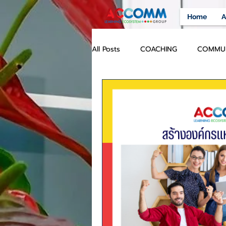
Home
A
All Posts
COACHING
COMMUN
ENGLISH LANGUAGE ARTICLES
FUTURE SKILLS
THAILAND 
AGILE ORGANIZATION
TRAN
WELLBEING IN THE WORKPLACE