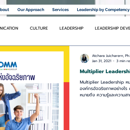
bout
Our Approach
Services
Leadership by Competency
ICATION
CULTURE
LEADERSHIP
LEADERSHIP DEV
LEADING CHANGE
PEOPLE MANAGEMENT
DIGITAL 
Atchara Juicharern, Ph.
Jan 31, 2021
3 min r
Multiplier Leadersh
COACHING
SELLING SKILLS
TRAINING AND COACHING IN
Multiplier Leadership หม
องค์กรอัจฉริยภาพอย่างไร คำว่า อัจฉริยภาพ (Intelligence) ในที่นี้
หมายถึง ความรู้และความสา
SFORMATION
RESILIENCE
SELF MANAGEMENT
TRA
และทำความเข้าใจในสิ่งแวดล้
เชื่อมโยงมาสู่งานของตนเองว่
คิดเชิงรุก ปรับตัว พร้อมที่จ
ท้าทาย มองย้อนกลับไปในอดีต รูปแบบการทำงานในองค์กรไม่ไ
MOTIVATION
COLLABORATION
EQ
COMMUNIC
เปลี่ยนบ่อย แทบจะทำเหมือ