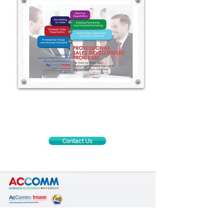
#อบรมSelling Skills
#อบรมทักษะการขาย
#อบรบDISCandSellingSkills
Contact Us
Contact us: AcComm Group