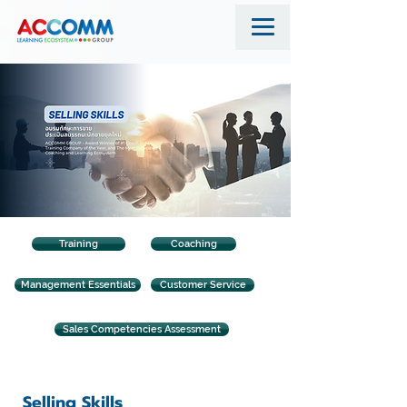
Training
Coaching
Management Essentials
Customer Service
Sales Competencies Assessment
Selling Skills - อบรมทักษะการขาย
Selling Skills