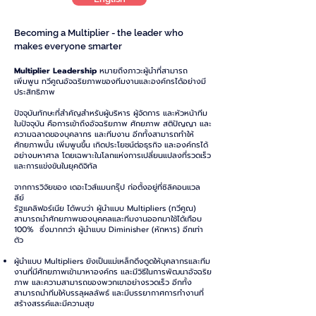
Becoming a Multiplier - the leader who
makes everyone smarter
Multiplier Leadership
หมายถึงภาวะผู้นำที่สามารถ
เพิ่มพูน ทวีคูณอัจฉริยภาพของทีมงานและองค์กรได้อย่างมี
ประสิทธิภาพ
ปัจจุบันทักษะที่สำคัญสำหรับผู้บริหาร ผู้จัดการ และหัวหน้าทีม
ในปัจจุบัน คือการเข้าถึงอัจฉริยภาพ ศักยภาพ สติปัญญา และ
ความฉลาดของบุคลากร และทีมงาน อีกทั้งสามารถทำให้
ศักยภาพนั้น เพิ่มพูนขึ้น เกิดประโยชน์ต่อธุรกิจ และองค์กรได้
อย่างมหาศาล โดยเฉพาะในโลกแห่งการเปลี่ยนแปลงที่รวดเร็ว
และการแข่งขันในยุคดิจิทัล
จากการวิจัยของ เดอะไวส์แมนกรุ๊ป ก่อตั้งอยู่ที่ซิลิคอนแวล
ลีย์
รัฐแคลิฟอร์เนีย ได้พบว่า ผู้นำแบบ Multipliers (ทวีคูณ)
สามารถนำศักยภาพของบุคคลและทีมงานออกมาใช้ได้เกือบ
100% ซึ่งมากกว่า ผู้นำแบบ Diminisher (หักหาร) อีกเท่า
ตัว
ผู้นำแบบ Multipliers ยังเป็นแม่เหล็กดึงดูดให้บุคลากรและทีม
งานที่มีศักยภาพเข้ามาหาองค์กร และมีวิธีในการพัฒนาอัจฉริย
ภาพ และความสามารถของพวกเขาอย่างรวดเร็ว อีกทั้ง
สามารถนำทีมให้บรรลุผลลัพธ์ และมีบรรยากาศการทำงานที่
สร้างสรรค์และมีความสุข