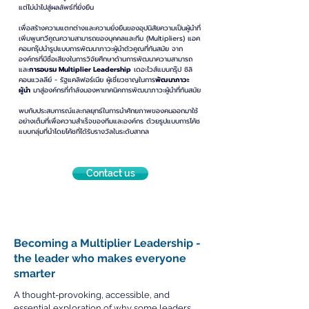
แต่ไม่นำไปสู่ผลลัพธ์ที่ยั่งยืน
เพื่อสร้างความแตกต่างและความยั่งยืนของอุปนิสัยความเป็นผู้นำที่
เพิ่มพูนทวีคูณความสามารถของบุคคลและทีม (Multipliers) แอค
คอมกรุ๊ปนำรูปแบบการพัฒนาภาวะผู้นำตัวคูณที่ทันสมัย จาก
องค์กรที่มีชื่อเสียงในการวิจัยศึกษาด้านการพัฒนาความสามารถ
และ
การอบรม Multiplier Leadership
เดอะไวส์แมนกรุ๊ป ซิลิ
คอนแวลลีย์ - รัฐแคลิฟอร์เนีย ผู้เชี่ยวชาญในการ
พัฒนาภาวะ
ผู้นำ
มาสู่องค์กรที่กำลังมองหาเทคนิคการพัฒนาภาวะผู้นำที่ทันสมัย
พบกับประสบการณ์และกลยุทธ์ในการนำศักยภาพของคนออกมาใช้
อย่างเต็มที่เพื่อความสำเร็จของทีมและองค์กร ด้วยรูปแบบการโค้ช
แบบกลุ่มที่นำโดยโค้ชที่ได้รับรางวัลในระดับสากล
Contact us
Becoming a Multiplier Leadership -
the leader who makes everyone
smarter
A thought-provoking, accessible, and
essential exploration of why some leaders