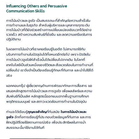
Influencing Others and Persuasive
Communication Skills
การโน้มน้าวและจูงใจ เป็นสมรรถนะที่สำคัญต่อความสำเร็จใน
การทำงานและในธุรกิจ สำหรับผู้บริหารและบุคลากรทุกระดับ
การโน้มน้าวที่ดียังช่วยสร้างการเปลี่ยนแปลงเชิงบวกไ้ด้อย่าง
รวดเร็ว สร้างความสัมพันธ์ที่ยั่งยืน และลดความเครียดในการ
ปฏิบัติงาน
โมเดลการโน้มน้าวที่เราเคยเรียนรู้ในอดีต ไม่สามารถใช้กับ
บริบทการทำงานในปัจจุบันได้ทั้งหมดอีกต่อไป เพราะปัจจัยใน
การโน้มน้าวจูงใจให้สำเร็จนั้นได้เปลี่ยนไปจากเดิม ในโลกที่
เทคโนโลยีเป็นส่วนหนึ่งของชีวิตและสิ่งแวดล้อมในการทำงานที่
เปลี่ยนไป เราจึงจำเป็นต้องเรียนรู้ทักษะที่ทันกาล และนำไปใช้ได้
จริง
แอคคอมกรุ๊ป ผู้เชี่ยวชาญด้านการพัฒนาทักษะการสื่อสาร ขอ
เสนอหลักสูตรการโน้มน้าวและการจูงใจ เพื่อผลลัพธ์และความ
สัมพันธ์ที่เป็นเลิศ หลักสูตรนี้ออกแบบจากพื้นฐานการศึกษา
พฤติกรรมมนุษย์
และสภาวะแวดล้อมการทำงานในปัจจุบัน
ท่านจะได้เรียนรู้
กุญแจสำคัญ
ที่ทันสมัย
ในการโน้มน้าวและ
จูงใจ
อีกทั้งการเรียนรู้ที่ประกอบด้วยข้อมูลที่ทันกาล และการ
ฝึกปฏิบัติโดยใช้สถานการณ์จริง เพื่อประสิทธิผลในการนำ
สมรรถนะนี้มาใช้งานได้ทันที