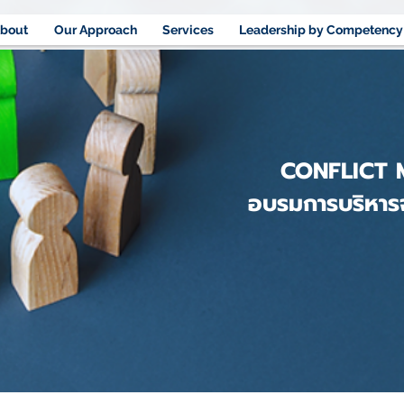
bout
Our Approach
Services
Leadership by Competency
CONFLICT
อบรมการบริหาร