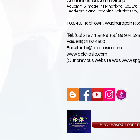
Contact us: AcComm Group
AcComm & Image International Co., Ltd.
Leadership and Coaching Solutions Co., 
188/49, Habitown, Wacharapon Ro
Tel.
(66) 2197 4588-9, (66) 89 924 59
Fax.
(66) 2197 4590
Email:
info@aclc-asia.com
www.aclc-asia.com
(Our previous website was
www.spg
Play-Based Learnin