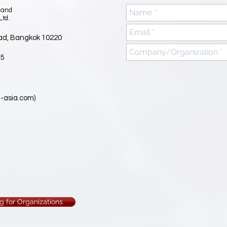
 and
Ltd.
ad, Bangkok 10220
85
-asia.com
)
g for Organizations